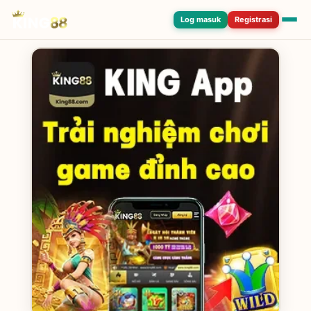
Log masuk
Registrasi