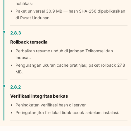
notifikasi.
Paket universal 30.9 MB — hash SHA-256 dipublikasikan
di Pusat Unduhan.
2.8.3
Rollback tersedia
Perbaikan resume unduh di jaringan Telkomsel dan
Indosat.
Pengurangan ukuran cache pratinjau; paket rollback 27.8
MB.
2.8.2
Verifikasi integritas berkas
Peningkatan verifikasi hash di server.
Peringatan jika file lokal tidak cocok sebelum instalasi.