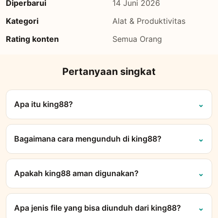
Diperbarui
14 Juni 2026
Kategori
Alat & Produktivitas
Rating konten
Semua Orang
Pertanyaan singkat
Apa itu king88?
Bagaimana cara mengunduh di king88?
Apakah king88 aman digunakan?
Apa jenis file yang bisa diunduh dari king88?