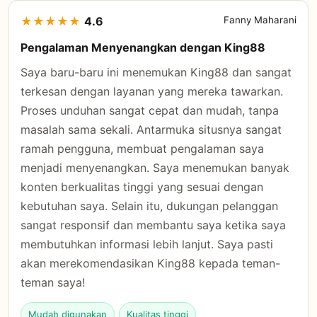
★
★
★
★
★
4.6
Fanny Maharani
Pengalaman Menyenangkan dengan King88
Saya baru-baru ini menemukan King88 dan sangat
terkesan dengan layanan yang mereka tawarkan.
Proses unduhan sangat cepat dan mudah, tanpa
masalah sama sekali. Antarmuka situsnya sangat
ramah pengguna, membuat pengalaman saya
menjadi menyenangkan. Saya menemukan banyak
konten berkualitas tinggi yang sesuai dengan
kebutuhan saya. Selain itu, dukungan pelanggan
sangat responsif dan membantu saya ketika saya
membutuhkan informasi lebih lanjut. Saya pasti
akan merekomendasikan King88 kepada teman-
teman saya!
Mudah digunakan
Kualitas tinggi