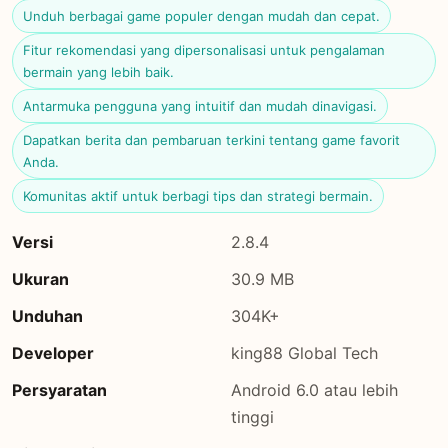
Unduh berbagai game populer dengan mudah dan cepat.
Fitur rekomendasi yang dipersonalisasi untuk pengalaman
bermain yang lebih baik.
Antarmuka pengguna yang intuitif dan mudah dinavigasi.
Dapatkan berita dan pembaruan terkini tentang game favorit
Anda.
Komunitas aktif untuk berbagi tips dan strategi bermain.
Versi
2.8.4
Ukuran
30.9 MB
Unduhan
304K+
Developer
king88 Global Tech
Persyaratan
Android 6.0 atau lebih
tinggi