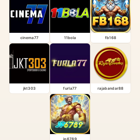
cinema77
11bola
fb168
jkt303
furla77
rajabandar88
jp6789