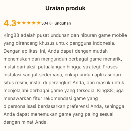
Uraian produk
4.3
★
★
★
★
★
304K+ unduhan
King88 adalah pusat unduhan dan hiburan game mobile
yang dirancang khusus untuk pengguna Indonesia.
Dengan aplikasi ini, Anda dapat dengan mudah
menemukan dan mengunduh berbagai game menarik,
mulai dari aksi, petualangan hingga strategi. Proses
instalasi sangat sederhana, cukup unduh aplikasi dari
situs resmi, instal di perangkat Anda, dan masuk untuk
menjelajahi berbagai game yang tersedia. King88 juga
menawarkan fitur rekomendasi game yang
dipersonalisasi berdasarkan preferensi Anda, sehingga
Anda dapat menemukan game yang paling sesuai
dengan minat Anda.